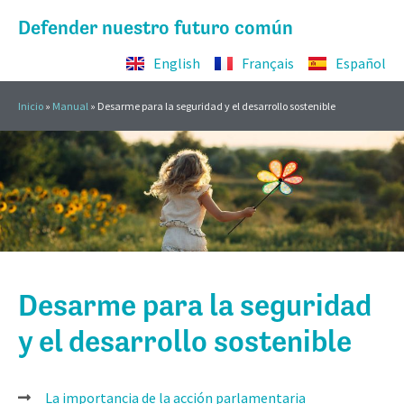
Defender nuestro futuro común
English
Français
Español
Inicio
»
Manual
»
Desarme para la seguridad y el desarrollo sostenible
Desarme para la seguridad
y el desarrollo sostenible
La importancia de la acción parlamentaria