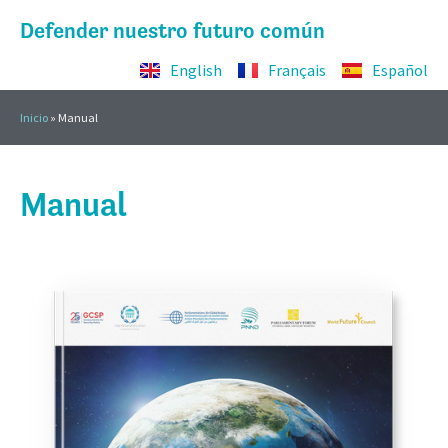
Defender nuestro futuro común
English
Français
Español
Inicio
»
Manual
Manual