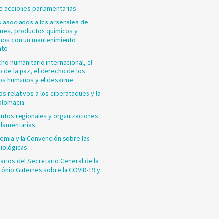
e acciones parlamentarias
 asociados a los arsenales de
nes, productos químicos y
nos con un mantenimiento
nte
cho humanitario internacional, el
 de la paz, el derecho de los
os humanos y el desarme
os relativos a los ciberataques y la
plomacia
ntos regionales y organizaciones
rlamentarias
emia y la Convención sobre las
iológicas
rios del Secretario General de la
ónio Guterres sobre la COVID-19 y