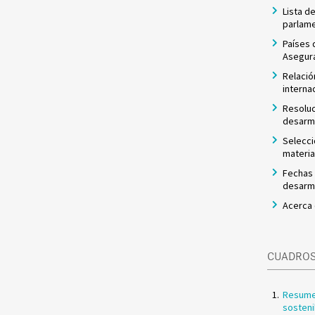
Lista d
parlame
Países 
Asegura
Relació
interna
Resoluc
desar
Selecci
materia
Fechas
desarme
Acerca 
CUADROS
Resumen
sosteni