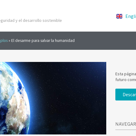
Engl
guridad y el desarrollo sostenible
mplos
»
El desarme para salvar la humanidad
Esta págin
futuro com
Descar
NAVEGAR