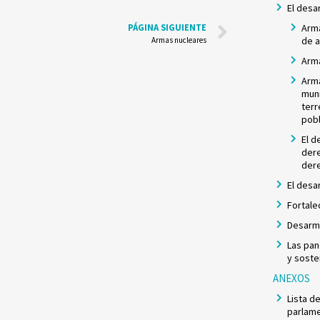
El desa
PÁGINA SIGUIENTE
Arma
de 
Armas nucleares
Arma
Arma
muni
terr
pob
El d
dere
der
El desa
Fortale
Desarme
Las pan
y soste
ANEXOS
Lista d
parlame