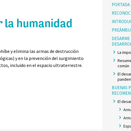
PORTADA
RECONOC
r la humanidad
INTRODU
PREÁMBU
DESARME 
DESARRO
ohíbe y elimina las armas de destrucción
La impo
lógicas) y en la prevención del surgimiento
Resumen
os, incluido en el espacio ultraterrestre.
común
El desa
pandem
BUENAS P
RECOMEND
El desa
Arm
Arma
Espa