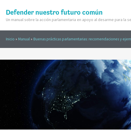
Defender nuestro futuro común
Un manual sobre la acción parlamentaria en apoyo al desarme para la se
Inicio
»
Manual
»
Buenas prácticas parlamentarias: recomendaciones y eje