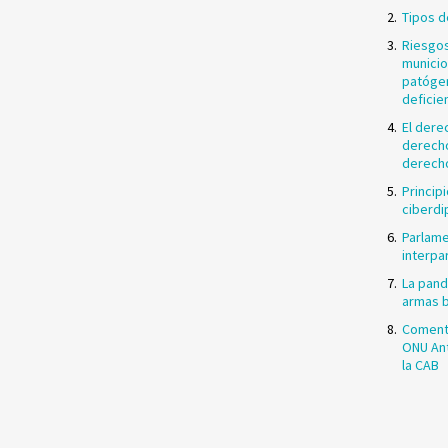
Tipos d
Riesgos
municio
patóge
deficie
El dere
derecho
derech
Principi
ciberdi
Parlame
interpa
La pand
armas b
Comenta
ONU Ant
la CAB