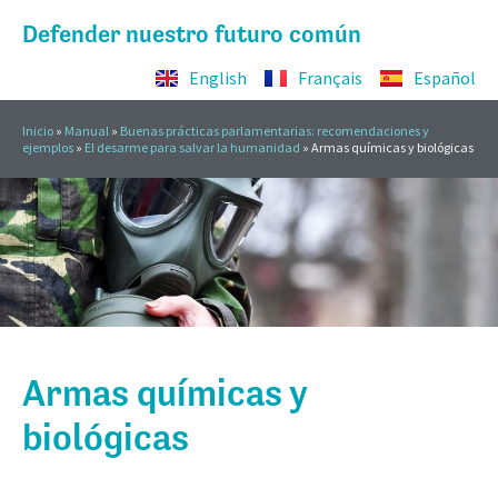
Defender nuestro futuro común
English
Français
Español
Inicio
»
Manual
»
Buenas prácticas parlamentarias: recomendaciones y
ejemplos
»
El desarme para salvar la humanidad
»
Armas químicas y biológicas
Armas químicas y
biológicas