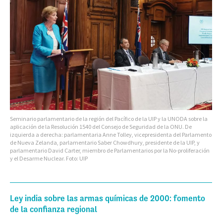
Seminario parlamentario de la región del Pacífico de la UIP y la UNODA sobre la
aplicación de la Resolución 1540 del Consejo de Seguridad de la ONU. De
izquierda a derecha: parlamentaria Anne Tolley, vicepresidenta del Parlamento
de Nueva Zelanda, parlamentario Saber Chowdhury, presidente de la UIP, y
parlamentario David Carter, miembro de Parlamentarios por la No-proliferación
y el Desarme Nuclear. Foto: UIP
Ley india sobre las armas químicas de 2000: fomento
de la confianza regional