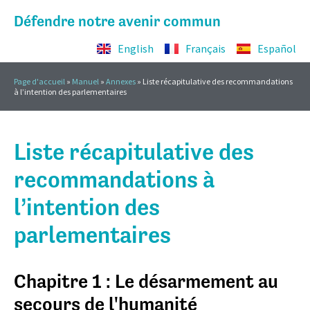
Défendre notre avenir commun
English
Français
Español
Page d'accueil
»
Manuel
»
Annexes
»
Liste récapitulative des recommandations
à l’intention des parlementaires
Liste récapitulative des
recommandations à
l’intention des
parlementaires
Chapitre 1 : Le désarmement au
secours de l'humanité